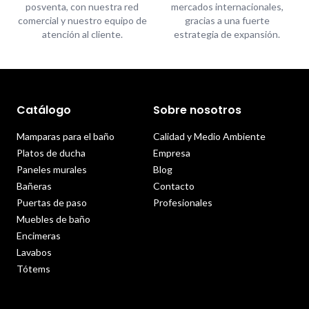
posventa, con nuestra red
mercados internacionales,
comercial y nuestro equipo de
gracias a una fuerte
atención al cliente.
estrategia de expansión.
Catálogo
Sobre nosotros
Mamparas para el baño
Calidad y Medio Ambiente
Platos de ducha
Empresa
Paneles murales
Blog
Bañeras
Contacto
Puertas de paso
Profesionales
Muebles de baño
Encimeras
Lavabos
Tótems