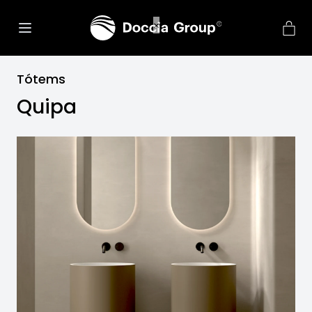
Tótems
Quipa