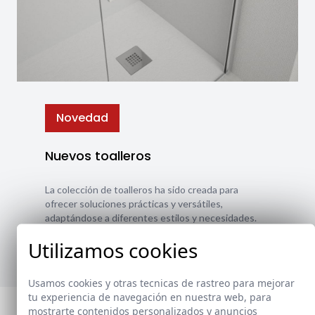
Novedad
Nuevos toalleros
La colección de toalleros ha sido creada para
ofrecer soluciones prácticas y versátiles,
adaptándose a diferentes estilos y necesidades.
Utilizamos cookies
Ver nuevos toalleros
Usamos cookies y otras tecnicas de rastreo para mejorar
tu experiencia de navegación en nuestra web, para
mostrarte contenidos personalizados y anuncios