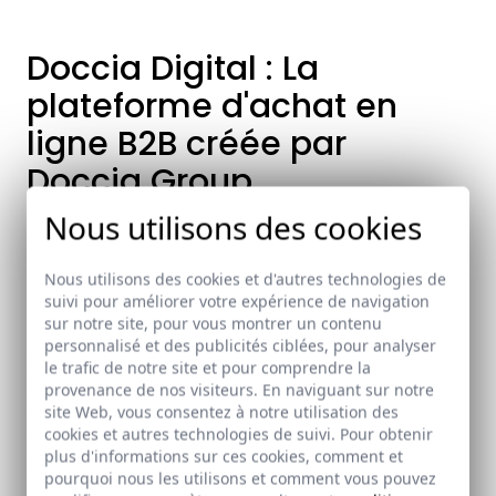
Doccia Digital : La
plateforme d'achat en
ligne B2B créée par
Doccia Group
Nous utilisons des cookies
Doccia Group lance Doccia Digital, une
plateforme digitale pour les distributeurs.
Nous utilisons des cookies et d'autres technologies de
suivi pour améliorer votre expérience de navigation
sur notre site, pour vous montrer un contenu
Doccia Group lance Doccia Digital, une plateforme
personnalisé et des publicités ciblées, pour analyser
numérique pour distributeurs, à travers de laquelle vous
le trafic de notre site et pour comprendre la
pouvez, non seulement passer vos commandes (standards
provenance de nos visiteurs. En naviguant sur notre
et sur mesure), mais aussi consulter votre historique
site Web, vous consentez à notre utilisation des
cookies et autres technologies de suivi. Pour obtenir
d'achats, toutes vos factures et avoir une mise à jour
plus d'informations sur ces cookies, comment et
constante.
pourquoi nous les utilisons et comment vous pouvez