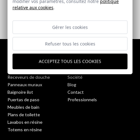
modifier vos paramètres, consultez notre
politique
relative aux cookies
.
Gérer les cookies
Refuser tous les cookies
Catálogo
Sobre nosotros
ACCEPTEZ TOUS LES COOKIES
Parois de douche
Qualité et Environnement
Receveurs de douche
Société
Panneaux muraux
Blog
Baignoire ilot
Contact
Puertas de paso
Professionnels
Meubles de bain
Plans de toilette
Lavabos en résine
Totems en résine