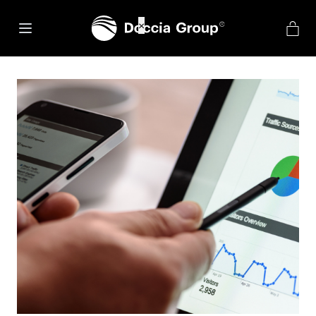
net::ERR_CONNECTION_REFUSED
×