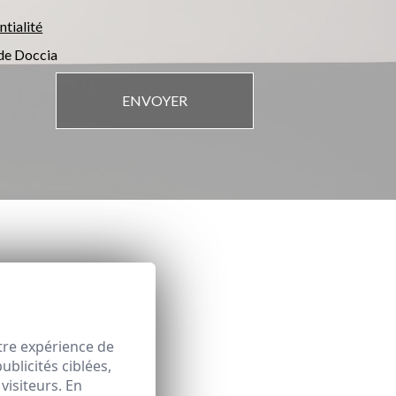
ntialité
 de Doccia
ENVOYER
tre expérience de
blicités ciblées,
visiteurs. En