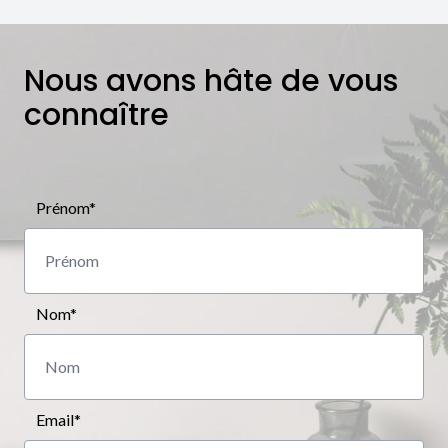
Nous avons hâte de vous
connaître
Prénom*
Nom*
Email*