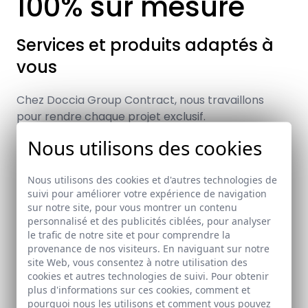
100% sur mesure
Services et produits adaptés à
vous
Chez Doccia Group Contract, nous travaillons
pour rendre chaque projet exclusif.
Nous utilisons des cookies
Nous fabriquons des produits uniques, 100%
personnalisés à votre projet. De plus, nous
disposons d’innombrables finitions et détails qui
Nous utilisons des cookies et d'autres technologies de
feront de vos idées une réalité.
suivi pour améliorer votre expérience de navigation
sur notre site, pour vous montrer un contenu
Nous créons le projet que vous avez en tête, avec
personnalisé et des publicités ciblées, pour analyser
le trafic de notre site et pour comprendre la
des matériaux de première qualité, un processus
provenance de nos visiteurs. En naviguant sur notre
de fabrication soigné et un service de vente et
site Web, vous consentez à notre utilisation des
après-vente profesionnel, personnalisé et adapté
cookies et autres technologies de suivi. Pour obtenir
à vos besoins.
plus d'informations sur ces cookies, comment et
pourquoi nous les utilisons et comment vous pouvez