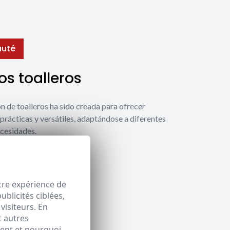
uté
s toalleros
́n de toalleros ha sido creada para ofrecer
prácticas y versátiles, adaptándose a diferentes
ecesidades.
 toalleros
tre expérience de
blicités ciblées,
visiteurs. En
t autres
ment et pourquoi