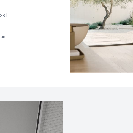
s
o el
 un