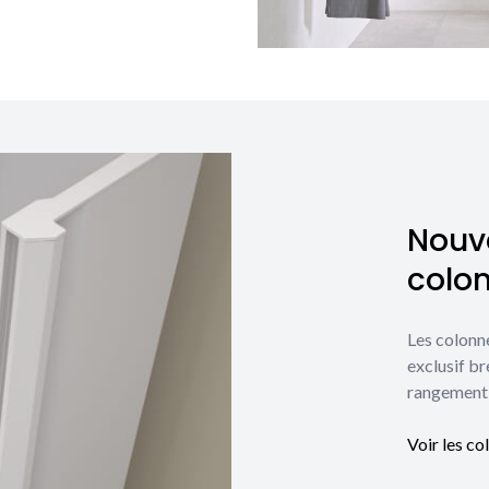
Nouve
colo
Les colonn
exclusif br
rangement 
Voir les co