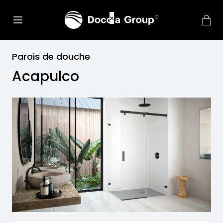
net::ERR_CONNECTION_REFU
×
Parois de douche
Acapulco