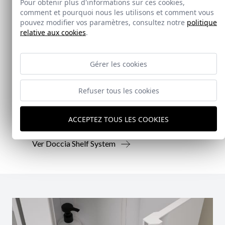
Pour obtenir plus d'informations sur ces cookies,
comment et pourquoi nous les utilisons et comment vous
pouvez modifier vos paramètres, consultez notre
politique
relative aux cookies
.
Nouveauté
Gérer les cookies
Doccia Shelf System
Refuser tous les cookies
Doccia presenta un conjunto que combina
mampara de ducha y armario de cristal, pensado
para ofrecer una solución práctica, resistente y
ACCEPTEZ TOUS LES COOKIES
visualmente coherente.
Ver Doccia Shelf System