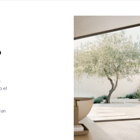
o
s
o el
 un