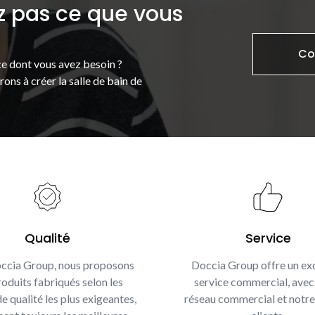
z pas ce que vous
Co
e dont vous avez besoin ?
ons à créer la salle de bain de
Qualité
Service
ccia Group, nous proposons
Doccia Group offre un exc
oduits fabriqués selon les
service commercial, avec
e qualité les plus exigeantes,
réseau commercial et notre