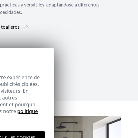
prácticas y versátiles, adaptándose a diferentes
ecesidades.
 toalleros
tre expérience de
blicités ciblées,
visiteurs. En
t autres
ment et pourquoi
ez notre
politique
OUS LES COOKIES