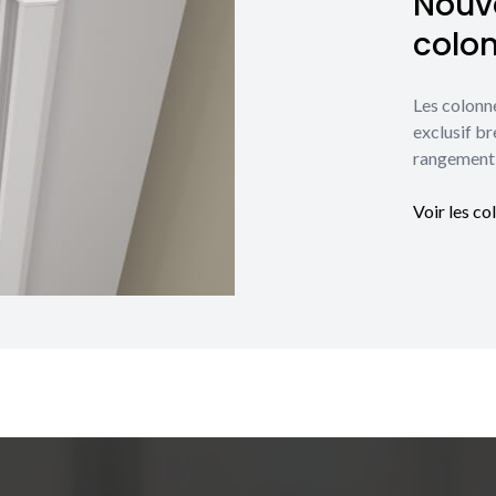
Nouve
colo
Les colonn
exclusif br
rangement 
Voir les co