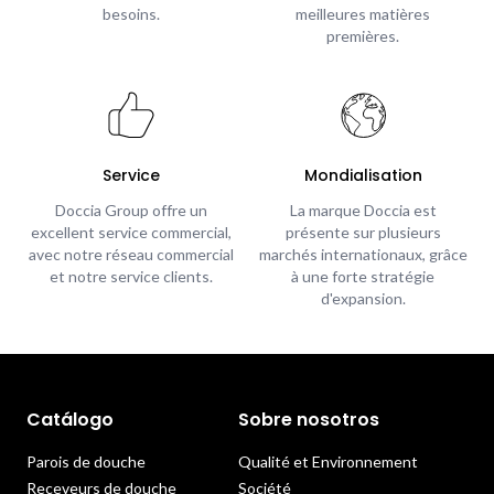
besoins.
meilleures matières
premières.
Service
Mondialisation
Doccia Group offre un
La marque Doccia est
excellent service commercial,
présente sur plusieurs
avec notre réseau commercial
marchés internationaux, grâce
et notre service clients.
à une forte stratégie
d'expansion.
Catálogo
Sobre nosotros
Parois de douche
Qualité et Environnement
Receveurs de douche
Société