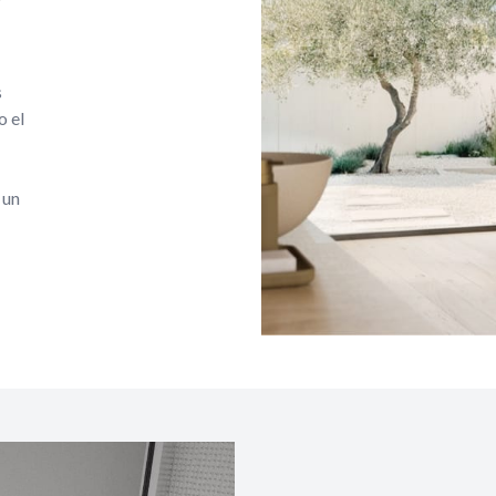
s
o el
 un