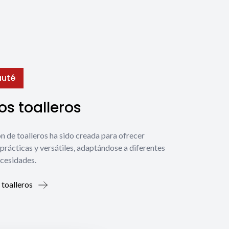
uté
s toalleros
́n de toalleros ha sido creada para ofrecer
prácticas y versátiles, adaptándose a diferentes
ecesidades.
 toalleros