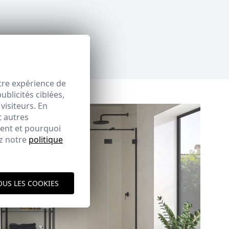
tre expérience de
blicités ciblées,
visiteurs. En
t autres
ment et pourquoi
ez notre
politique
OUS LES COOKIES