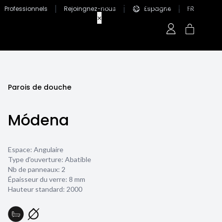
Professionnels
Rejoingnez-nous
Espagne
FR
Parois de douche
Módena
Espace: Angulaire
Type d'ouverture: Abatible
Nb de panneaux: 2
Épaisseur du verre:
8 mm
Hauteur standard: 2000