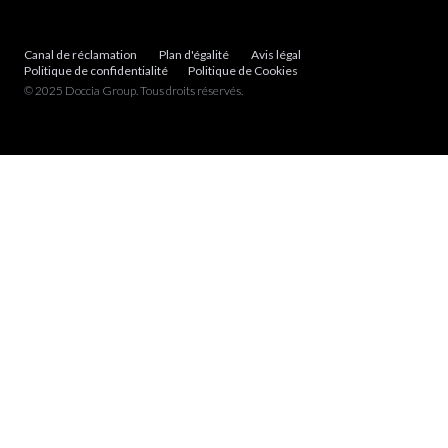
Canal de réclamation
Plan d'égalité
Avis légal
Politique de confidentialité
Politique de Cookies
© 2025 Doccia Group. Tous droits réservés.