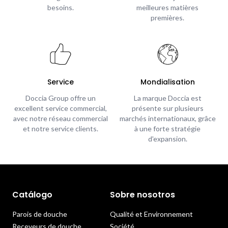
besoins.
meilleures matières
premières.
Service
Mondialisation
Doccia Group offre un
La marque Doccia est
excellent service commercial,
présente sur plusieurs
avec notre réseau commercial
marchés internationaux, grâce
et notre service clients.
à une forte stratégie
d'expansion.
Catálogo
Sobre nosotros
Parois de douche
Qualité et Environnement
Receveurs de douche
Société