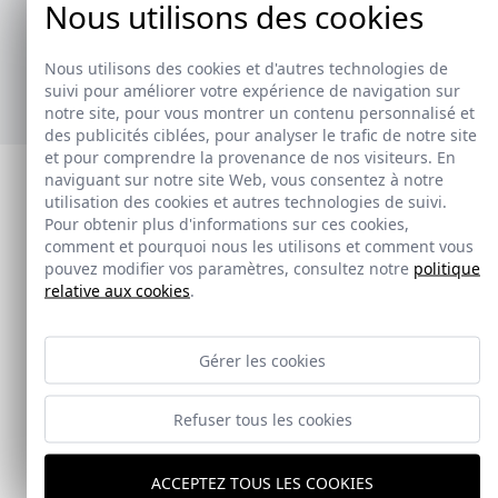
Nous utilisons des cookies
ofrecer soluciones prácticas y versátiles,
adaptándose a diferentes estilos y necesidades.
Nous utilisons des cookies et d'autres technologies de
Ver nuevos toalleros
suivi pour améliorer votre expérience de navigation sur
notre site, pour vous montrer un contenu personnalisé et
des publicités ciblées, pour analyser le trafic de notre site
et pour comprendre la provenance de nos visiteurs. En
naviguant sur notre site Web, vous consentez à notre
utilisation des cookies et autres technologies de suivi.
Pour obtenir plus d'informations sur ces cookies,
comment et pourquoi nous les utilisons et comment vous
pouvez modifier vos paramètres, consultez notre
politique
relative aux cookies
.
Gérer les cookies
Refuser tous les cookies
ACCEPTEZ TOUS LES COOKIES