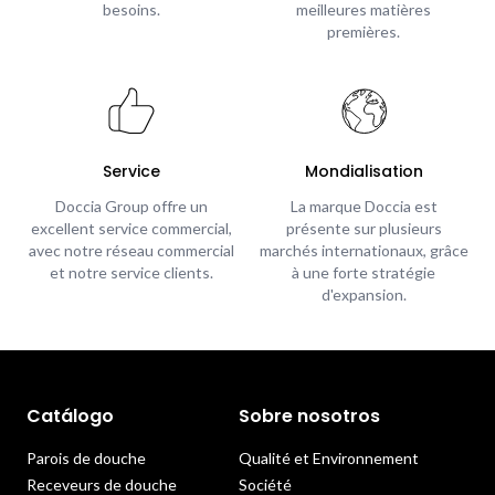
besoins.
meilleures matières
premières.
Service
Mondialisation
Doccia Group offre un
La marque Doccia est
excellent service commercial,
présente sur plusieurs
avec notre réseau commercial
marchés internationaux, grâce
et notre service clients.
à une forte stratégie
d'expansion.
Catálogo
Sobre nosotros
Parois de douche
Qualité et Environnement
Receveurs de douche
Société