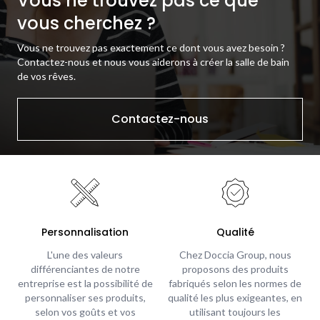
Vous ne trouvez pas ce que
vous cherchez ?
Vous ne trouvez pas exactement ce dont vous avez besoin ?
Contactez-nous et nous vous aiderons à créer la salle de bain
de vos rêves.
Contactez-nous
Personnalisation
Qualité
L'une des valeurs
Chez Doccia Group, nous
différenciantes de notre
proposons des produits
entreprise est la possibilité de
fabriqués selon les normes de
personnaliser ses produits,
qualité les plus exigeantes, en
selon vos goûts et vos
utilisant toujours les