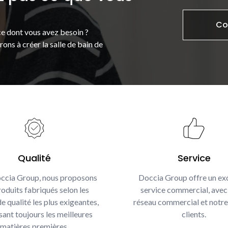
Co
e dont vous avez besoin ?
ons à créer la salle de bain de
Qualité
Service
ccia Group, nous proposons
Doccia Group offre un exc
oduits fabriqués selon les
service commercial, avec
e qualité les plus exigeantes,
réseau commercial et notre
isant toujours les meilleures
clients.
matières premières.