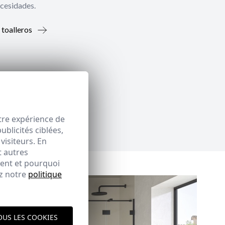
ecesidades.
 toalleros
tre expérience de
blicités ciblées,
visiteurs. En
t autres
ment et pourquoi
ez notre
politique
OUS LES COOKIES