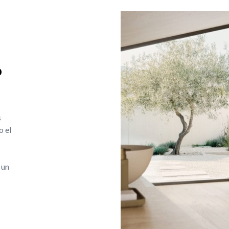
o
s
o el
 un