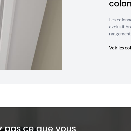
colo
Les colonn
exclusif br
rangement 
Voir les co
z pas ce que vous