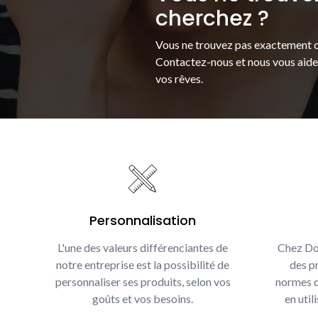
cherchez ?
Vous ne trouvez pas exactement c
Contactez-nous et nous vous aider
vos rêves.
Personnalisation
L'une des valeurs différenciantes de
Chez Do
notre entreprise est la possibilité de
des pr
personnaliser ses produits, selon vos
normes d
goûts et vos besoins.
en util