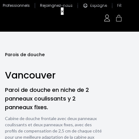
Professionnels
Rejoingnez-nous
Espagne
FR
Parois de douche
Vancouver
Paroi de douche en niche de 2
panneaux coulissants y 2
panneaux fixes.
Cabine de douche frontale avec deux panneaux
coulissants et deux panneaux fixes, avec des
profils de compensation de 2,5 cm de chaque côté
pour une meilleure adaptation de la cabine aux