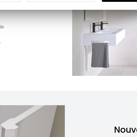
de
.
Nouve