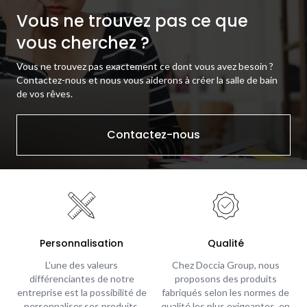
Vous ne trouvez pas ce que
vous cherchez ?
Vous ne trouvez pas exactement ce dont vous avez besoin ?
Contactez-nous et nous vous aiderons à créer la salle de bain
de vos rêves.
Contactez-nous
Personnalisation
Qualité
L'une des valeurs
Chez Doccia Group, nous
différenciantes de notre
proposons des produits
entreprise est la possibilité de
fabriqués selon les normes de
personnaliser ses produits,
qualité les plus exigeantes, en