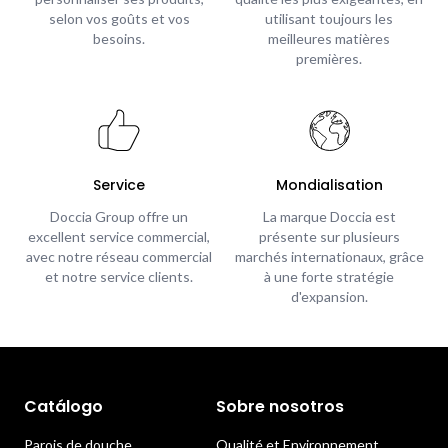
selon vos goûts et vos
utilisant toujours les
besoins.
meilleures matières
premières.
Service
Mondialisation
Doccia Group offre un
La marque Doccia est
excellent service commercial,
présente sur plusieurs
avec notre réseau commercial
marchés internationaux, grâce
et notre service clients.
à une forte stratégie
d'expansion.
Catálogo
Sobre nosotros
Parois de douche
Qualité et Environnement