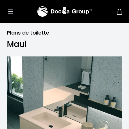
net::ERR_CONNECTION_REFU
×
Plans de toilette
Maui