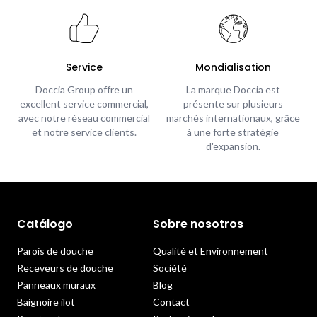
Service
Mondialisation
Doccia Group offre un
La marque Doccia est
excellent service commercial,
présente sur plusieurs
avec notre réseau commercial
marchés internationaux, grâce
et notre service clients.
à une forte stratégie
d'expansion.
Catálogo
Sobre nosotros
Parois de douche
Qualité et Environnement
Receveurs de douche
Société
Panneaux muraux
Blog
Baignoire ilot
Contact