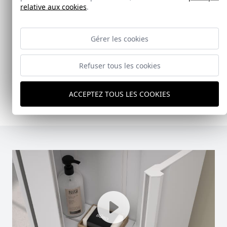
relative aux cookies
.
Doccia Shelf System
Gérer les cookies
Doccia presenta un conjunto que combina
mampara de ducha y armario de cristal, pensado
Refuser tous les cookies
para ofrecer una solución práctica, resistente y
visualmente coherente.
ACCEPTEZ TOUS LES COOKIES
Ver Doccia Shelf System