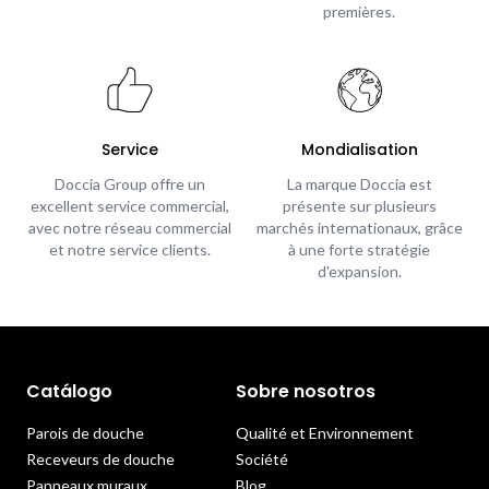
premières.
Service
Mondialisation
Doccia Group offre un
La marque Doccia est
excellent service commercial,
présente sur plusieurs
avec notre réseau commercial
marchés internationaux, grâce
et notre service clients.
à une forte stratégie
d'expansion.
Catálogo
Sobre nosotros
Parois de douche
Qualité et Environnement
Receveurs de douche
Société
Panneaux muraux
Blog