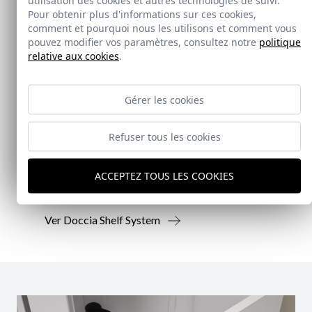
Pour obtenir plus d'informations sur ces cookies,
comment et pourquoi nous les utilisons et comment vous
pouvez modifier vos paramètres, consultez notre
politique
relative aux cookies
.
Nouveauté
Gérer les cookies
Doccia Shelf System
Refuser tous les cookies
Doccia presenta un conjunto que combina
mampara de ducha y armario de cristal, pensado
ACCEPTEZ TOUS LES COOKIES
para ofrecer una solución práctica, resistente y
visualmente coherente.
Ver Doccia Shelf System