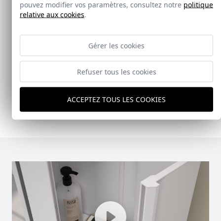
pouvez modifier vos paramètres, consultez notre
politique
Nouveauté
relative aux cookies
.
Doccia Shelf System
Gérer les cookies
Doccia presenta un conjunto que combina
mampara de ducha y armario de cristal, pensado
Refuser tous les cookies
para ofrecer una solución práctica, resistente y
visualmente coherente.
ACCEPTEZ TOUS LES COOKIES
Ver Doccia Shelf System