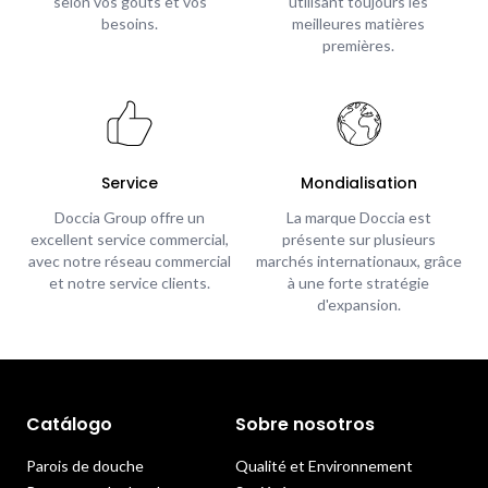
selon vos goûts et vos
utilisant toujours les
besoins.
meilleures matières
premières.
Service
Mondialisation
Doccia Group offre un
La marque Doccia est
excellent service commercial,
présente sur plusieurs
avec notre réseau commercial
marchés internationaux, grâce
et notre service clients.
à une forte stratégie
d'expansion.
Catálogo
Sobre nosotros
Parois de douche
Qualité et Environnement