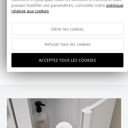
pouvez modifier vos paramètres, consultez notre
politique
Nouveauté
relative aux cookies
.
Doccia Shelf System
Gérer les cookies
Doccia presenta un conjunto que combina
Refuser tous les cookies
mampara de ducha y armario de cristal, pensado
para ofrecer una solución práctica, resistente y
visualmente coherente.
ACCEPTEZ TOUS LES COOKIES
Ver Doccia Shelf System