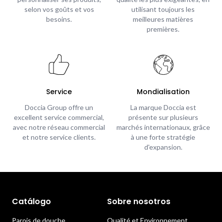
selon vos goûts et vos
utilisant toujours les
besoins.
meilleures matières
premières.
Service
Mondialisation
Doccia Group offre un
La marque Doccia est
excellent service commercial,
présente sur plusieurs
avec notre réseau commercial
marchés internationaux, grâce
et notre service clients.
à une forte stratégie
d'expansion.
Catálogo
Sobre nosotros
Parois de douche
Qualité et Environnement