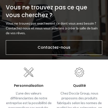
Vous ne trouvez pas ce que
vous cherchez ?
Vous ne trouvez pas exactement ce dont vous avez besoin ?
Contactez-nous et nous vous aiderons à créer la salle de bain
de vos rêves.
Contactez-nous
Personnalisation
Qualité
L'une des valeurs
Chez Doccia Group, nous
différenciantes de notre
proposons des produits
entreprise est la possibilité de
fabriqués selon les normes de
personnaliser ses produits,
qualité les plus exigeantes, en