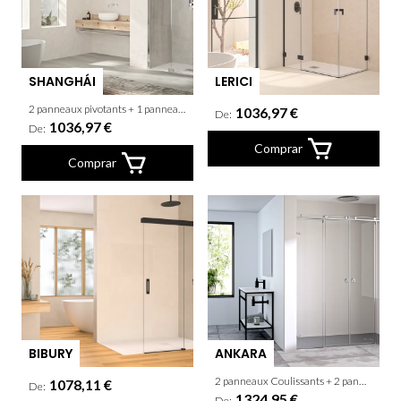
SHANGHÁI
LERICI
2 panneaux pivotants + 1 panneau fixe
1036,97 €
De:
1036,97 €
De:
Comprar
Comprar
BIBURY
ANKARA
2 panneaux Coulissants + 2 panneaux fixes
1078,11 €
De:
1324,95 €
De: