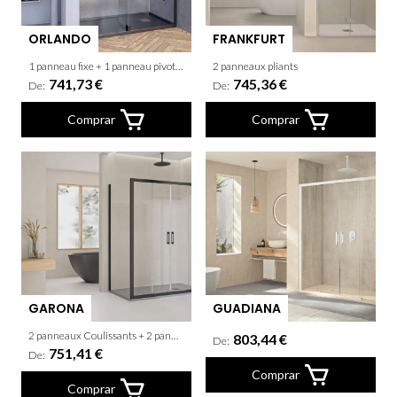
ORLANDO
FRANKFURT
1 panneau fixe + 1 panneau pivotant
2 panneaux pliants
741,73 €
745,36 €
De:
De:
Comprar
Comprar
GARONA
GUADIANA
2 panneaux Coulissants + 2 panneaux fixes + latèral fixe
803,44 €
De:
751,41 €
De:
Comprar
Comprar