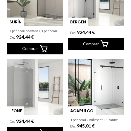
SURÍN
BERGEN
1 panneau pivotant + 1 panneau fixe + latèral fixe
924,44 €
De:
924,44 €
De:
Comprar
Comprar
LEONE
ACAPULCO
1 panneau Coulissant + 1 panneau fixe + latèral fixe
924,44 €
De:
945,01 €
De: