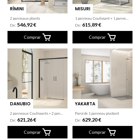
RÍMINI
MISURI
2 panneaux pliants
1 panneau Coulissant + 1 panneau fixe + latèral fixe
546,92 €
615,89 €
De:
De:
Comprar
Comprar
DANUBIO
YAKARTA
2 panneaux Coulissants + 2 panneaux fixes
Paroi de 1 panneau pivotant
621,26 €
629,20 €
De:
De:
Comprar
Comprar