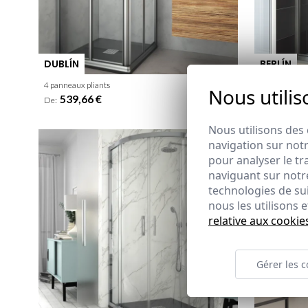
DUBLÍN
BERLÍN
4 panneaux pliants
Nous utilis
539,66 €
539,66
De:
De:
Nous utilisons des 
navigation sur notr
pour analyser le tr
naviguant sur notre
technologies de su
nous les utilisons
relative aux cookie
Gérer les c