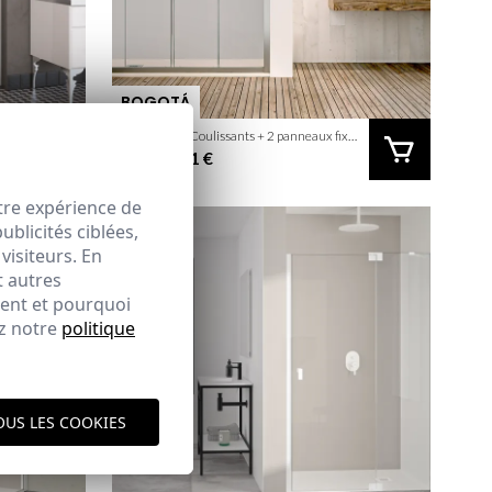
BOGOTÁ
2 panneaux Coulissants + 2 panneaux fixes
2 panneaux Coulissants + 2 panneaux fixes
557,81 €
De:
tre expérience de
blicités ciblées,
visiteurs. En
t autres
ment et pourquoi
ez notre
politique
OUS LES COOKIES