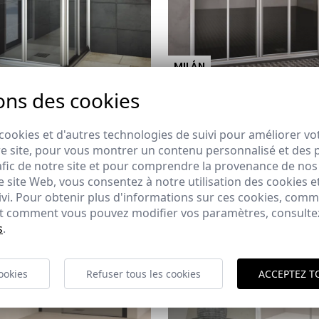
MILÁN
Un latèral avec 1 panneau Coulissant + 1 panneau fixe et 1 latèral de 2 panneaux pliants
ons des cookies
 €
550,55 €
De:
cookies et d'autres technologies de suivi pour améliorer vo
e site, pour vous montrer un contenu personnalisé et des pu
afic de notre site et pour comprendre la provenance de nos 
 site Web, vous consentez à notre utilisation des cookies e
ivi. Pour obtenir plus d'informations sur ces cookies, com
 et comment vous pouvez modifier vos paramètres, consult
s
.
ookies
Refuser tous les cookies
ACCEPTEZ T