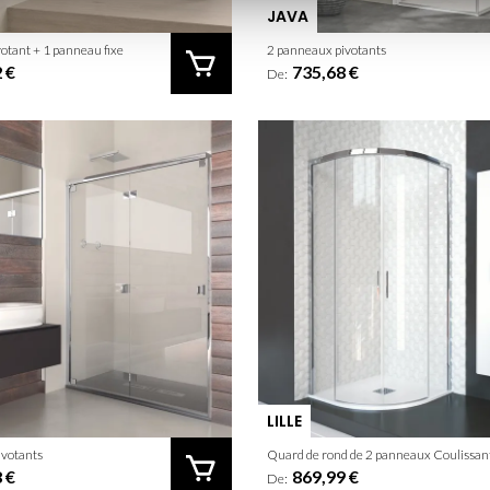
JAVA
otant + 1 panneau fixe
2 panneaux pivotants
 €
735,68 €
De:
LILLE
ivotants
 €
869,99 €
De: