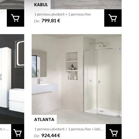
KABUL
1 panneau pivotant + 1 panneau fixe
799,81 €
De:
ATLANTA
Quard de rond de 2 panneaux Coulissants + 2 panneaux fixes
1 panneau pivotant + 1 panneau fixe + latèral fixe
924,44 €
De: