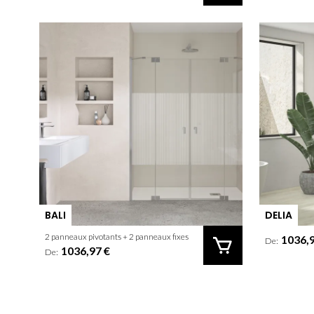
BALI
DELIA
2 panneaux pivotants + 2 panneaux fixes
1036,9
De:
1036,97 €
De: