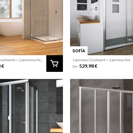
SOFÍA
2 panneaux Coulissants + 2 panneaux fixes
1 panneau Coulissant + 1 panneau fixe
 €
529,98 €
De: