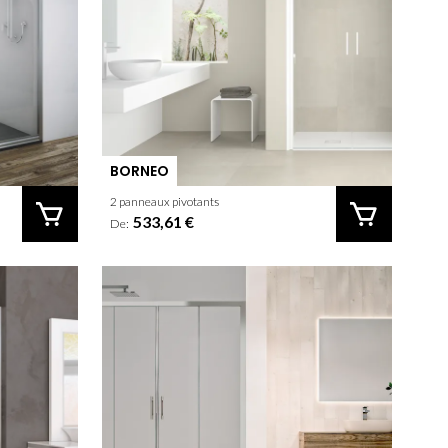
BORNEO
2 panneaux pivotants
533,61 €
De: