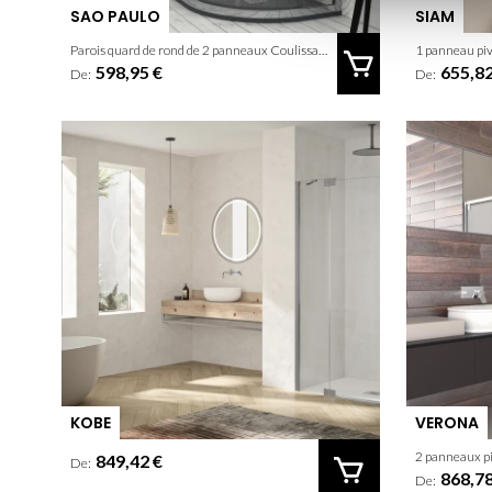
SAO PAULO
SIAM
Parois quard de rond de 2 panneaux Coulissants + 2 panneaux fixes
1 panneau piv
598,95 €
655,82
De:
De:
KOBE
VERONA
2 panneaux p
849,42 €
De:
868,78
De: