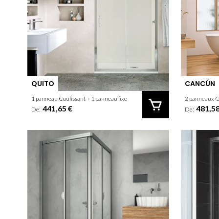
QUITO
CANCÚN
1 panneau Coulissant + 1 panneau fixe
441,65 €
481,58
De:
De: